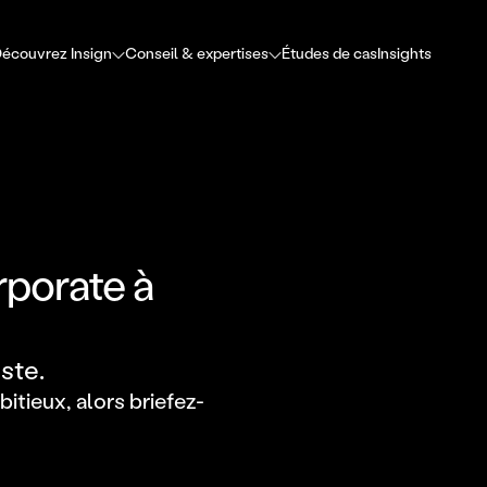
écouvrez Insign
Conseil & expertises
Études de cas
Insights
porate à
ste.
itieux, alors briefez-