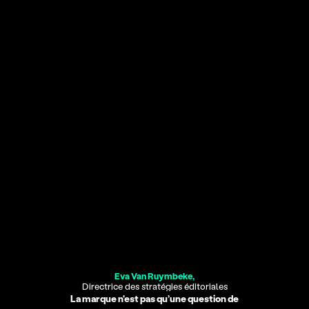
Dans un monde où 85% des 4,7 trillions dépensés en 
marketing ne créent pas de différenciation, où les 
marques les plus valorisées ont perdu collectivement 
3,5 billions de dollars par manque d’alignement 
stratégique, une question s'impose : comment faire de 
votre marque un véritable actif créateur de valeur ?
Contacter Eva
Eva Van Ruymbeke,
Directrice des stratégies éditoriales
La marque n'est pas qu’une question de