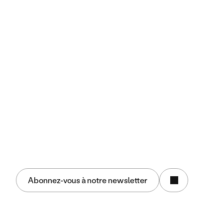
Méthodologie
Nous rejoindre
Leviers de performances
L'humain
La marque
La technologie
Ressources
Études de cas
Insights
Presse
Blog Tech
Expertise marketing & IA 
Groupe
Insign.us
Agence Proches
80%
Nous suivre
Abonnez-vous à notre newsletter