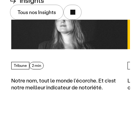
↳
Insights
Tous nos Insights
Tribune
2 min
Artic
Notre nom, tout le monde l’écorche. Et c'est 
Les d
notre meilleur indicateur de notoriété.
comme