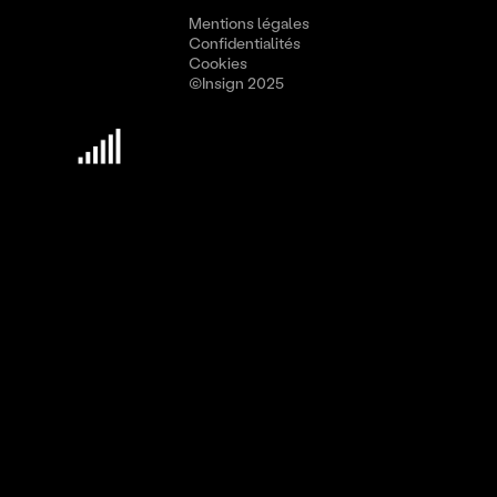
Mentions légales
Confidentialités
Cookies
©Insign 2025
Découvrir Insign
Culture
Méthodologie
Nous rejoindre
Leviers de performances
L'humain
La marque
La technologie