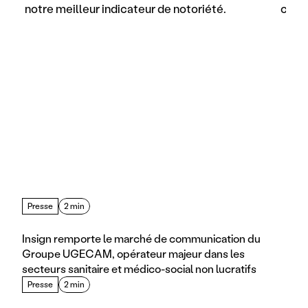
notre meilleur indicateur de notoriété.
comme
Presse
2 min
Insign remporte le marché de communication du 
Groupe UGECAM, opérateur majeur dans les 
secteurs sanitaire et médico-social non lucratifs
Presse
2 min