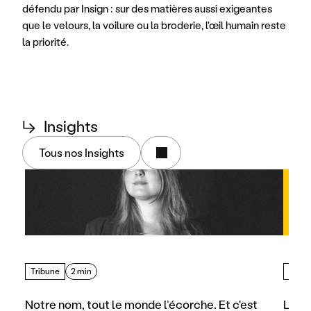
défendu par Insign : sur des matières aussi exigeantes 
que le velours, la voilure ou la broderie, l'œil humain reste 
la priorité.
↳
Insights
Tous nos Insights
Tribune
2 min
Artic
Notre nom, tout le monde l’écorche. Et c'est 
Les d