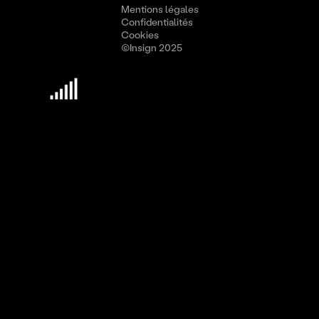
Mentions légales
Confidentialités
Cookies
©Insign 2025
Découvrir Insign
Culture
Méthodologie
Nous rejoindre
Leviers de performances
L'humain
La marque
La technologie