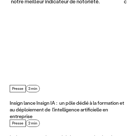
notre meilleur indicateur de notoriété.
comme
Presse
3 min
Insign lance Insign IA :  un pôle dédié à la formation et 
au déploiement de  l'intelligence artificielle en 
entreprise
Presse
2 min