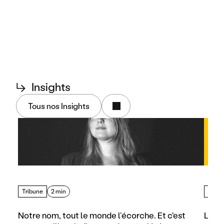
↳
Insights
Tous nos Insights
Tribune
2 min
Artic
Notre nom, tout le monde l’écorche. Et c'est 
Les d