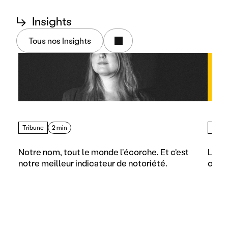
↳
Insights
Tous nos Insights
Tribune
2 min
Artic
Notre nom, tout le monde l’écorche. Et c'est 
Les d
notre meilleur indicateur de notoriété.
comme