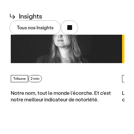
↳
Insights
Tous nos Insights
Tribune
2 min
Artic
Notre nom, tout le monde l’écorche. Et c'est 
Les d
notre meilleur indicateur de notoriété.
comme