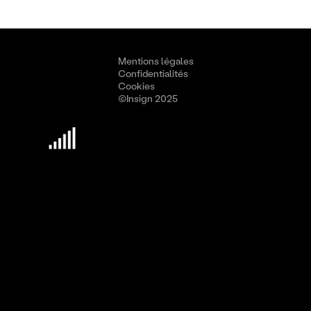
Mentions légales
Confidentialités
Cookies
©Insign 2025
Découvrir Insign
Culture
Méthodologie
Nous rejoindre