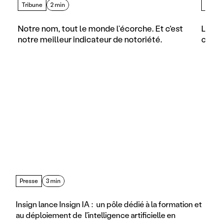
Tribune
2 min
Artic
Notre nom, tout le monde l’écorche. Et c'est 
Les d
notre meilleur indicateur de notoriété.
comme
Presse
3 min
Insign lance Insign IA :  un pôle dédié à la formation et 
au déploiement de  l'intelligence artificielle en 