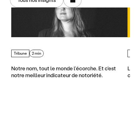
Tribune
2 min
Artic
Notre nom, tout le monde l’écorche. Et c'est 
Les d
notre meilleur indicateur de notoriété.
comme